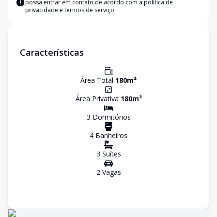
possa entrar em contato de acordo com a
política de
privacidade e termos de serviço
Características
Área Total
180
m²
Área Privativa
180
m²
3
Dormitório
s
4
Banheiro
s
3
Suíte
s
2
Vaga
s