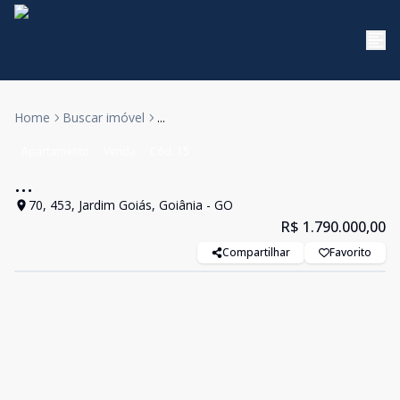
Home
Buscar imóvel
...
Apartamento
Venda
Cód:
15
...
70, 453, Jardim Goiás, Goiânia - GO
R$ 1.790.000,00
Compartilhar
Favorito