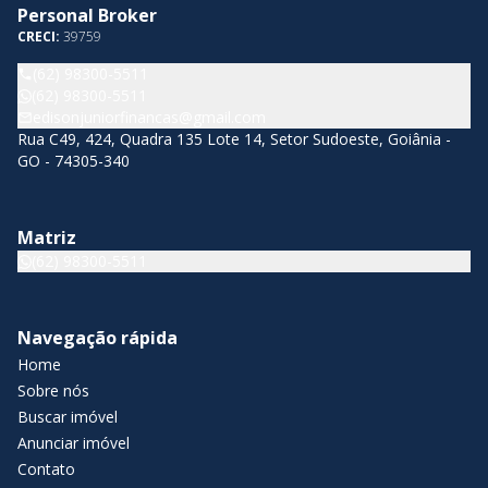
Personal Broker
CRECI:
39759
(62) 98300-5511
(62) 98300-5511
edisonjuniorfinancas@gmail.com
Rua C49, 424, Quadra 135 Lote 14, Setor Sudoeste, Goiânia -
GO - 74305-340
Matriz
(62) 98300-5511
Navegação rápida
Home
Sobre nós
Buscar imóvel
Anunciar imóvel
Contato