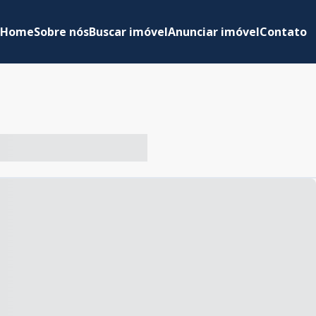
Home
Sobre nós
Buscar imóvel
Anunciar imóvel
Contato
-- ----- ----- --- ------