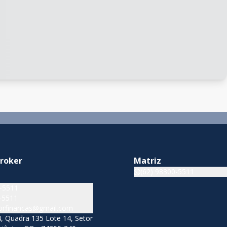
Broker
Matriz
(62) 98300-5511
0-5511
-5511
iorfinancas@gmail.com
, Quadra 135 Lote 14, Setor