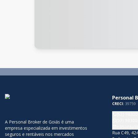
Personal 
CRECI:
39759
(62) 9830
(62) 98300
A Personal Broker de Goiás é uma
edisonjun
empresa especializada em investimentos
Rua C49, 424
seguros e rentáveis nos mercados