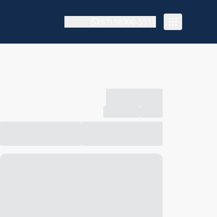
(62) 98300-5511
-------------
Compartilhar
Favorito