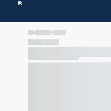
----
----- -----
----- -----
----
-----
---- ------
----- ----- -- ------ ---- ---- -- ---
----- ----- -- ------ ----- ----- -- ------