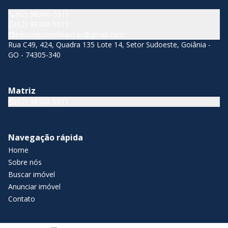
(62) 98300-5511
(62) 98300-5511
edisonjuniorfinancas@gmail.com
Rua C49, 424, Quadra 135 Lote 14, Setor Sudoeste, Goiânia -
GO - 74305-340
Matriz
(62) 98300-5511
Navegação rápida
Home
Sobre nós
Buscar imóvel
Anunciar imóvel
Contato