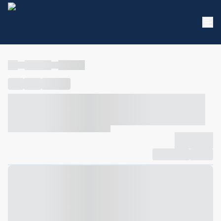
----
----- -----
----- -----
----
-----
---- ------
----- ----- -- ------ ---- ---- -- ----- ----- -----
--- ------
----- ----- -- ------ ----- ----- -- ------
-------------
Compartilhar
Favorito